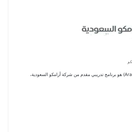
كو
برنامج تدرج أرامكو (Aramco Apprenticeship Program) هو برنامج تدريبي مقدم من شركة أرامكو السعودية،