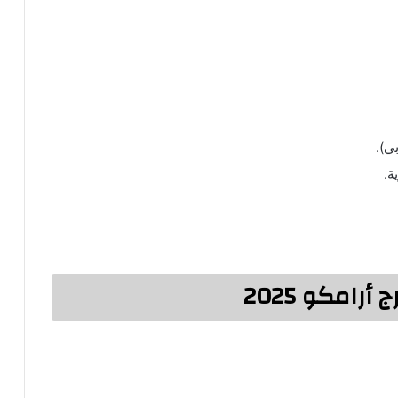
ي).
ة.
رامكو 2025