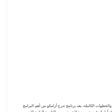
برنامج تدرج أرامكو 2025: الشروط والخطوات الكاملة، يعد برنامج تدرج أرامكو من أهم البرامج
ة أرامكو فرصة مميزة للخريجين من الثانوية العامة للتدريب