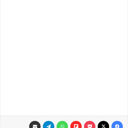
فيسبوك
‫X
‫Pocket
Flipboard
واتساب
تيلقرام
مشاركة عبر البريد