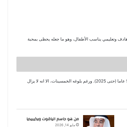
هادف وتعليمي يناسب الأطفال، وهو ما جعله يحظى بمحبة
ولد خالد مقداد في عام 1972، أي أنه يبلغ من العمر 53 عاما (حتى 2025). ورغم بلوغه الخمسينات، الا انه لا يزال
من هو جاسم الياقوت ويكيبيديا
مايو 14, 2026