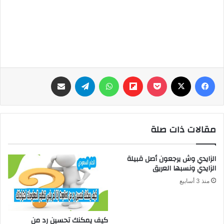
فيسبوك
‫X
‫Pocket
Flipboard
واتساب
تيلقرام
مشاركة عبر البريد
مقالات ذات صلة
الزايدي وش يرجعون أصل قبيلة
الزايدي ونسبها العريق
منذ 3 أسابيع
كيف يمكنك تحسين رد من