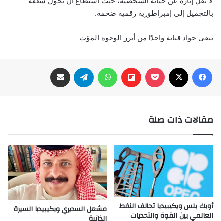
لا تقل إثارة عن حياته الشخصية، حيث استطاع أن يحول شغفه
بالتجميل إلى إمبراطورية رقمية ضخمة.
يبقى جواد قنانة واحدًا من أبرز الوجوه المؤث
فيسبوك
‫X
‫Pocket
Flipboard
واتساب
تيلقرام
مشاركة عبر البريد
مقالات ذات صلة
أوبك بلس ويكيبيديا تحالف النفط
مشعل السديري ويكيبيديا السيرة
العالمي بين القوة والتحديات
الذاتية