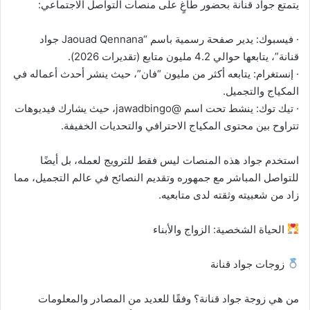
يتمتع جواد قنانة بحضور طاغٍ على منصات التواصل الاجتماعي:
· فيسبوك: يدير صفحة رسمية باسم “Jaouad Qennana جواد
قنانة”، يتابعها حوالي 4.2 مليون متابع (تقديرات 2026).
· إنستغرام: يتابعه أكثر من مليون “فان”، حيث ينشر أحدث أعماله في
المكياج والتجميل.
· تيك توك: ينشط تحت اسم @jawadbingo، حيث يشارك فيديوهات
تتراوح بين محتوى المكياج الاحترافي والتحديات الخفيفة.
استخدم جواد هذه المنصات ليس فقط للترويج لعمله، بل أيضًا
للتواصل المباشر مع جمهوره وتقديم النصائح في عالم التجميل، مما
زاد من شعبيته وثقته لدى متابعيه.
الحياة الشخصية: الزواج والأبناء
زوجات جواد قنانة
من هي زوجة جواد قنانة؟ وفقًا للعديد من المصادر والمعلومات