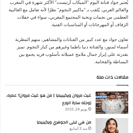
يُعتبر جواد قنانة اليوم “الميكاب آرتيست” الأكثر شهرة في المغرب
والعالم العربي. يُلقب بـ “ماكيير النجوم” نظرًا لأنه تعامل مع الغالبية
العظمى من نجمات ونخبة المجتمع المغربي، سواء في حفلات
الزفاف أو المهرجانات أو المناسبات الفنية.
تعاون جواد مع عدد كبير من الفنانات والمشاهير، منهم المطربة
أسماء لمنور، والفنانة دنيا باطما وغيرهم من كبار النجوم. تميز
بقدرته على إبراز جمال ملامح عميلاته بأسلوب فريد يجمع بين
البساطة والفخامة.
مقالات ذات صلة
غيث مروان ويكيبيديا | من هو غيث مروان؟ عمره،
زوجته سارة الورع
يونيو 24, 2025
من هي لبنى الجوهري ويكيبيديا
منذ 3 أسابيع