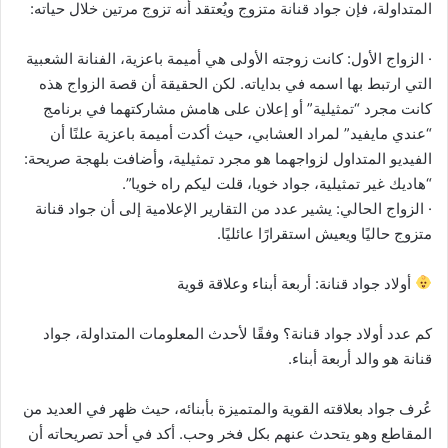
المتداولة، فإن جواد قنانة متزوج ويُعتقد أنه تزوج مرتين خلال حياته:
· الزواج الأول: كانت زوجته الأولى هي أميمة باعزية، الفنانة الشعبية
التي ارتبط بها اسمه في بداياته. لكن الحقيقة أن قصة الزواج هذه
كانت مجرد “تمثيلية” أو إعلان على هامش مشاركتهما في برنامج
“عندي مايفيد” لمراد العشابي، حيث أكدت أميمة باعزية علنًا أن
الفيديو المتداول لزواجهما هو مجرد تمثيلية، وأضافت بلهجة صريحة:
“هاديك غير تمثيلية، جواد خويا، قلت ليكم راه خويا”.
· الزواج الحالي: يشير عدد من التقارير الإعلامية إلى أن جواد قنانة
متزوج حاليًا ويعيش استقرارًا عائليًا.
أولاد جواد قنانة: أربعة أبناء وعلاقة قوية
كم عدد أولاد جواد قنانة؟ وفقًا لأحدث المعلومات المتداولة، جواد
قنانة هو والد أربعة أبناء.
عُرف جواد بعلاقته القوية والمتميزة بأبنائه، حيث ظهر في العديد من
المقاطع وهو يتحدث عنهم بكل فخر وحب. أكد في أحد تصريحاته أن