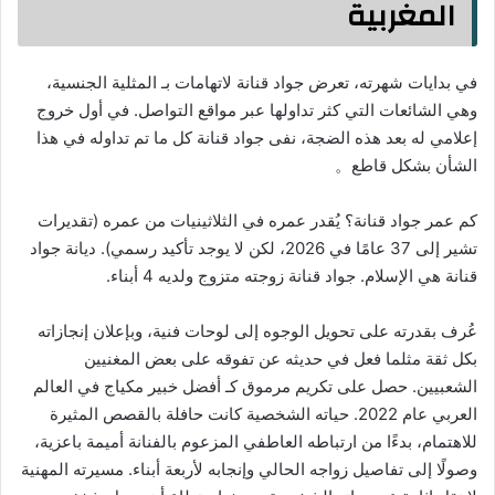
المغربية
في بدايات شهرته، تعرض جواد قنانة لاتهامات بـ المثلية الجنسية،
وهي الشائعات التي كثر تداولها عبر مواقع التواصل. في أول خروج
إعلامي له بعد هذه الضجة، نفى جواد قنانة كل ما تم تداوله في هذا
الشأن بشكل قاطع。
كم عمر جواد قنانة؟ يُقدر عمره في الثلاثينيات من عمره (تقديرات
تشير إلى 37 عامًا في 2026، لكن لا يوجد تأكيد رسمي). ديانة جواد
قنانة هي الإسلام. جواد قنانة زوجته متزوج ولديه 4 أبناء.
عُرف بقدرته على تحويل الوجوه إلى لوحات فنية، وبإعلان إنجازاته
بكل ثقة مثلما فعل في حديثه عن تفوقه على بعض المغنيين
الشعبيين. حصل على تكريم مرموق كـ أفضل خبير مكياج في العالم
العربي عام 2022. حياته الشخصية كانت حافلة بالقصص المثيرة
للاهتمام، بدءًا من ارتباطه العاطفي المزعوم بالفنانة أميمة باعزية،
وصولًا إلى تفاصيل زواجه الحالي وإنجابه لأربعة أبناء. مسيرته المهنية