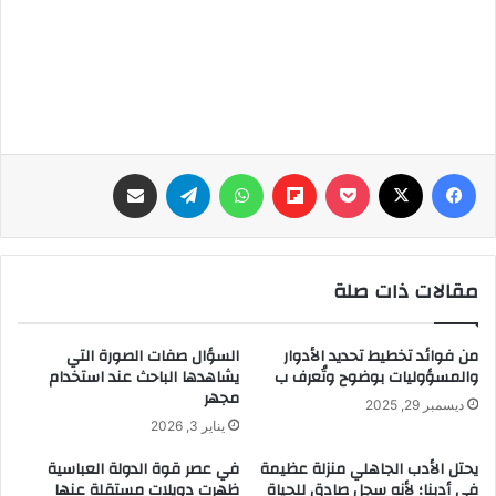
فيسبوك
‫X
‫Pocket
Flipboard
واتساب
تيلقرام
مشاركة عبر البريد
مقالات ذات صلة
من فوائد تخطيط تحديد الأدوار
السؤال صفات الصورة التي
والمسؤوليات بوضوح وتُعرف ب
يشاهدها الباحث عند استخدام
مجهر
ديسمبر 29, 2025
يناير 3, 2026
يحتل الأدب الجاهلي منزلة عظيمة
في عصر قوة الدولة العباسية
في أدبنا؛ لأنه سجل صادق للحياة
ظهرت دويلات مستقلة عنها