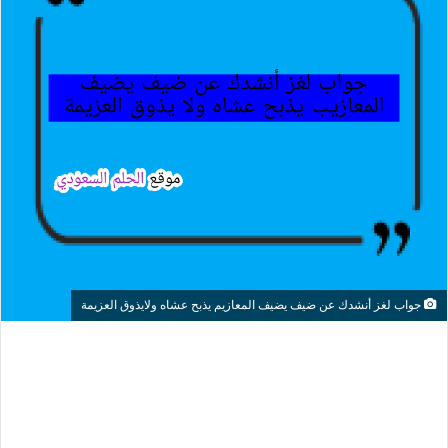
جواب لغز أنشدك عن ضيف يضيف المعازيم يذبح عشاه ولايذوق العزيمة