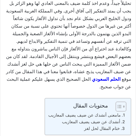
تحليلاً جيداً، وعدم اخذ كلمة ضيف بالمعنى العادي لها وهو الزائر بل
يجب أن يمتد التفكير إلى آفاق أخرى. وفي المملكة العربية السعودية
ودول الخليج العربي بشكل عام نجد بأن تداول الألغاز يكون شائعاً
أكثر من غيرها من الدول خصوصاً أنها تحتوي على نسبة من سكان
البدو الذين يهتمون بالدرجة الأولى بإنشاء الألغاز الصعبة والجميلة
التي ترفه عن أنفسهم وتساعد في تنمية التفكير والابداع لديهم.
وكالعادة عند اختراع أي من الألغاز فإن الناس يباشرون بتداوله مع
بعضهم البعض فيشع وينتشر وينتقل إلى الأجيال القادمة. لقد كان من
ضمن الألغاز المميزة التي يبحث الناس عن حلها هي حل لغز أنشدك
عن ضيف المعازيب يذبح عشاه، فتابعوا معنا في هذا المقال من كادر
موقع
الحلم السعودي
الحل الصحيح الذي يسهل عليكم عملية البحث
عن جواب صحيح.
محتويات المقال
مامعنى أنشدك عن ضيف يضيف المعازيب
أنشدك عن ضيف يضيف المعازيب
ختام المقال لحل لغز