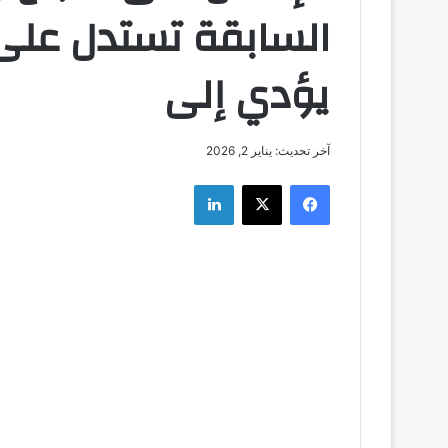
السابقة تستدل على
يؤدي إلى
آخر تحديث: يناير 2, 2026
فيسبوك
‫X
لينكدإن