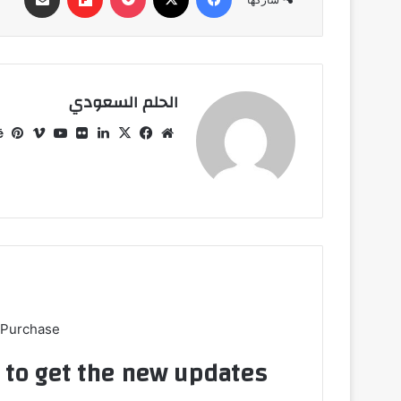
الحلم السعودي
موقع
‫X
فيسبوك
لينكدإن
صور
ڤميو
‫YouTube
بي
الويب
من
فليكر
 Purchase
t to get the new updates!