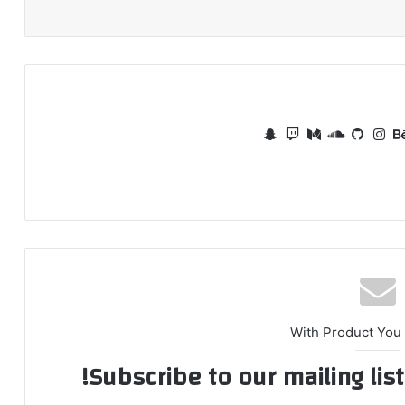
نتيريست
بيهانس
انستقرام
ساوند
وسط
سناب
كلاود
تشات
With Product You
Subscribe to our mailing lis