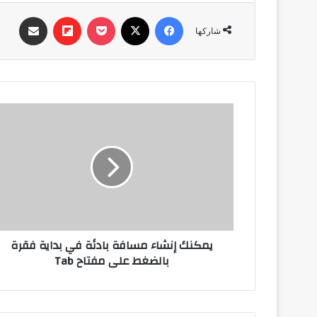
فيسبوك
‫X
‫Pocket
Flipboard
مشاركة عبر البري
شاركها
يمكنك
إنشاء
مسافة
بادئة
في
بداية
فقرة
بالضغط
على
يمكنك إنشاء مسافة بادئة في بداية فقرة
مفتاح
بالضغط على مفتاح Tab
Tab