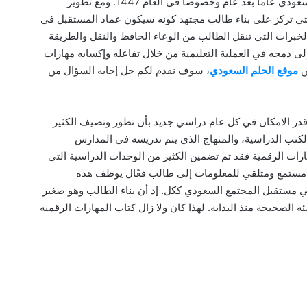
شرائح المجتمع. فكثير منا يلاحظ مدى تطور المنهاج السعودي عاماً بعد عام وخصوصا في العام 1447. ومع تطوير
اب المهارات الرقمية بما يتماشى مع رؤية 2030 التي تركز على بناء طالب مجتهد كونه سيكون عماد المستقبل في
لخبرات التي تنقل الطالب من الوعاء الحافظ والنقل والطريقة
إلى دمجه في العملية التعليمية من خلال تفاعله وإكسابه مهارات
ن
موقع الحلم السعودي
، سوف نقدم لكم حل إجابة السؤال من
 قدر الامكان في كل عام دراسي جديد بأن تطور وتضيف الكثير
الكتب الدراسية، والمنهاج الذي يتم تدريسه في المدارس
رات الرقمية فقد تم تضمين الكثير من الوحدات الدراسية التي
د مستمع ومتلقي للمعلومات إلى طالب فعّال يوظف هذه
ي مستقبل المجتمع السعودي ككل. إذ أن بناء الطالب وهو صغير
 الصحيحة منذ البداية. لهذا كان ولا زال كتاب المهارات الرقمية