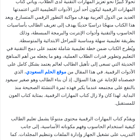
تحولًا كبيرًا نحو تعزيز المهارات التقنية لدى الطلاب، ويأتي كتاب
المهارات الرقمية ليكون أحد أبرز الأدوات التعليمية التي اعتمدتها
العديد من الدول العربية بهدف مواكبة التطور الرقمي المتسارع. ويعد
هذا الكتاب منهجًا دراسيًا حديثًا يهدف إلى تعريف الطالب بأساسيات
الحاسوب والتقنية وأدوات الإنترنت والبرمجة المبسطة، وذلك
بطريقة تعليمية سهلة ومناسبة للمراحل الابتدائية والمتوسطة.
ويُطرح الكتاب ضمن خطة تعليمية شاملة تعتمد على دمج التقنية في
التعليم وتطوير قدرات الطلاب العملية، وهو ما يجعله من أهم المناهج
الحديثة التي تسعى إلى تأهيل الطالب لعالم يعتمد بشكل كامل على
الأدوات الرقمية. في هذا المقال من
موقع الحلم السعودي
، الذي
خصصناه للإجابة عن هذا السؤال. إذ أن بناء الطالب وهو صغير سيعود
بالنفع على مجتمعه عندما يكبر فهذه ثمرة التنشئة الصحيحة منذ
البداية. لهذا كان ولا زال كتاب المهارات الرقمية. بمثابة كتاب العون
للمستقبل.
ويقدّم كتاب المهارات الرقمية محتوى متنوعًا يشمل تعليم الطالب
كيفية استخدام الحاسوب وفهم مكوناته الأساسية، إلى جانب
التدريب على تشغيل الجهاز وإدارة الملفات وتنظيم المجلدات. كما