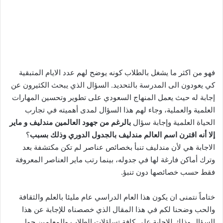
فهو من اكثر ما يشغل بالطلاب كونه يوضح لهم عدد الايام المتبقية
كي يعودون الى المدرسة بالتحديد. السؤال الذي يبحث الكثيرون عن
إجابة له حيث يعمل المنهاج السعودي على تطوير وتحسين المهارات
العلمية والعملية، وجاء لهم هذا السؤال لمدى أهميته في تجارب
الحياة العلمية وإجابة سؤال
بالرغم من جهود العالمين مندليف و ماير
إلا أنه اقترن اسم العالم مندليف بالجدول الدوري وذلك بسبب
؟
الاجابة هي لأن مندليف تنبأ بخصائص عناصر لم تكن مكتشفة بعد
وترك أماكن فارغة لها في جدوله، بينما رتب ماير العناصر المعروفة
فقط حسب خصائصها دون تنبؤ.
ختاماً نتمنى ان يكون هذا العام الدراسي عام مليئا بالعلم والثقافة
والحب وضحنا لكم في هذا المقال الذي خصصناه للإجابة عن هذا
السؤال وذلك للإجابة على كافة تساؤلات الطلاب والمعلمين حول