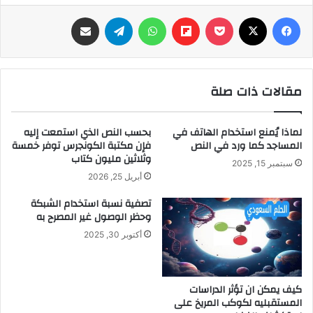
فيسبوك
‫X
‫Pocket
Flipboard
واتساب
تيلقرام
مشاركة عبر البريد
مقالات ذات صلة
لماذا يُمنع استخدام الهاتف في
بحسب النص الذي استمعت إليه
المساجد كما ورد في النص
فإن مكتبة الكونجرس توفر خمسة
وثلاثين مليون كتاب
سبتمبر 15, 2025
أبريل 25, 2026
تصفية نسبة استخدام الشبكة
وحظر الوصول غير المصرح به
أكتوبر 30, 2025
كيف يمكن ان تؤثر الدراسات
المستقبليه لكوكب المريخ على