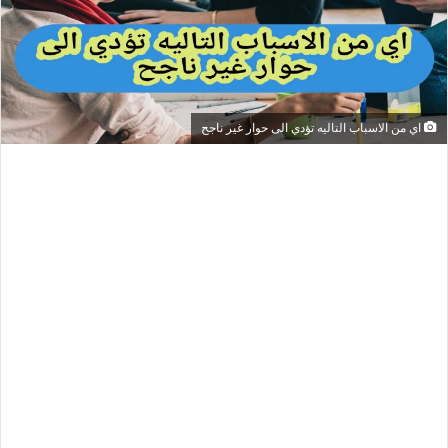
اي من الاسباب التاليه تؤدي الى حوار غير ناجح