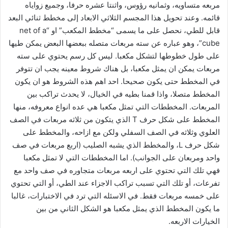
مربعه متساويه، وثمانيه رؤوس، واثنتا عشره حرفا، وجميع زواياه
قائمه. وعند تحويل هذا المجسم الثلاثي الابعاد إلى مخطط ثنائي البعد
قابل للطي، نحصل على ما يسمى “مخطط المكعب” او “net of a
cube”، وهو عباره عن سته مربعات متصله ببعضها البعض يمكن طيها
على طول خطوطها لتشكل مكعبا. ليس كل رسم يحتوي على سته
مربعات يمكن ان يمثل مكعبا، بل هناك شروط معينه يجب ان تتوفر
في المخطط حتى يكون صحيحا. احد اهم هذه الشروط هو ان يكون
المخطط متصلا، واذا قمنا بطيه في الخيال، لا يحدث تراكب بين
المربعات. المخططات التي تمثل مكعبا هي عده انواع معروفه، منها
المخطط على شكل حرف T الذي يتكون من ثلاثه مربعات في الصف
العلوي وثلاثه في الصف السفلي ولكن مع ازاحه، والمخطط على
شكل حرف L، والمخطط الذي يشبه الصليب (اربع مربعات في صف
واحد ومربعان على الجوانب). اما المخططات التي لا تمثل مكعبا
فهي تلك التي تحتوي على اربعه مربعات متجاوره في صف واحد مع
تفرعات، أو تلك التي تسبب تراكب الاجزاء عند الطي، أو التي تحتوي
على خمسه مربعات فقط. في الاسئله التي ترد في الاختبارات، غالبا
ما يكون المخطط الذي يمثل مكعبا هو الشكل الثاني من بين
الخيارات الاربعه.