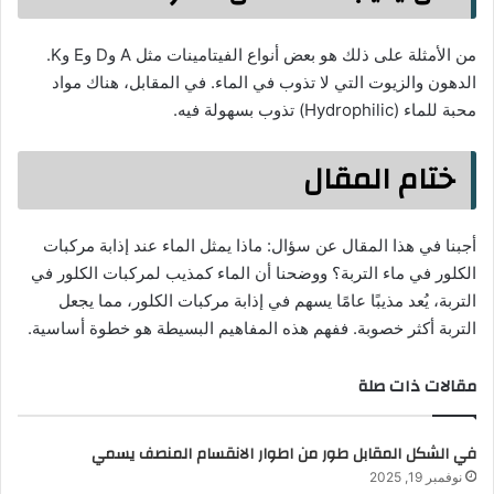
من الأمثلة على ذلك هو بعض أنواع الفيتامينات مثل A وD وE وK.
الدهون والزيوت التي لا تذوب في الماء. في المقابل، هناك مواد
محبة للماء (Hydrophilic) تذوب بسهولة فيه.
ختام المقال
أجبنا في هذا المقال عن سؤال: ماذا يمثل الماء عند إذابة مركبات
الكلور في ماء التربة؟ ووضحنا أن الماء كمذيب لمركبات الكلور في
التربة، يُعد مذيبًا عامًا يسهم في إذابة مركبات الكلور، مما يجعل
التربة أكثر خصوبة. ففهم هذه المفاهيم البسيطة هو خطوة أساسية.
مقالات ذات صلة
في الشكل المقابل طور من اطوار الانقسام المنصف يسمي
نوفمبر 19, 2025