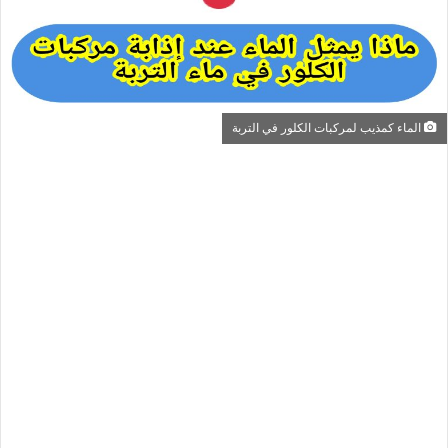
الماء كمذيب لمركبات الكلور في التربة