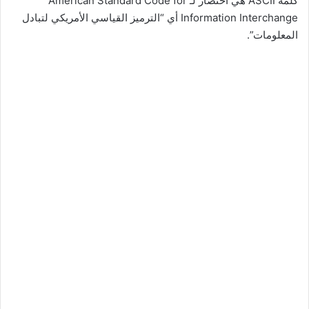
كلمة ASCII هي اختصار لـ American Standard Code for
Information Interchange أي “الترميز القياسي الأمريكي لتبادل
المعلومات”.