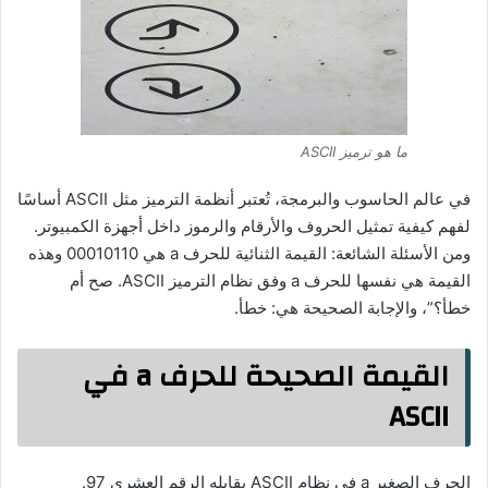
ما هو ترميز ASCII
في عالم الحاسوب والبرمجة، تُعتبر أنظمة الترميز مثل ASCII أساسًا
لفهم كيفية تمثيل الحروف والأرقام والرموز داخل أجهزة الكمبيوتر.
ومن الأسئلة الشائعة: القيمة الثنائية للحرف a هي 00010110 وهذه
القيمة هي نفسها للحرف a وفق نظام الترميز ASCII. صح أم
خطأ؟”، والإجابة الصحيحة هي: خطأ.
القيمة الصحيحة للحرف a في
ASCII
الحرف الصغير a في نظام ASCII يقابله الرقم العشري 97.