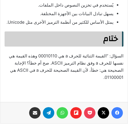
يُستخدم في تخزين النصوص داخل الملفات.
يسهل تبادل البيانات بين الأجهزة المختلفة.
يمثل الأساس للكثير من أنظمة الترميز الأخرى مثل Unicode.
ختام
السؤال: “القيمة الثنائية للحرف a هي 00010110 وهذه القيمة هي
نفسها للحرف a وفق نظام الترميز ASCII. صح أم خطأ؟ الإجابة
الصحيحة هي: خطأ، لأن القيمة الصحيحة للحرف a في ASCII هي
01100001.
فيسبوك
‫X
‫Pocket
Flipboard
واتساب
تيلقرام
مشاركة عبر البريد