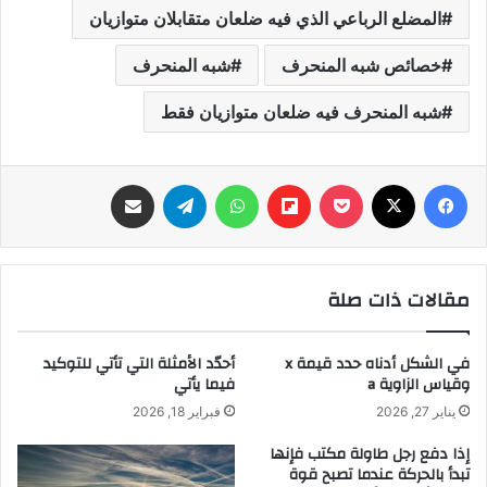
المضلع الرباعي الذي فيه ضلعان متقابلان متوازیان
خصائص شبه المنحرف
شبه المنحرف
شبه المنحرف فيه ضلعان متوازیان فقط
فيسبوك
‫X
‫Pocket
Flipboard
واتساب
تيلقرام
مشاركة عبر البريد
مقالات ذات صلة
في الشكل أدناه حدد قيمة x
أُحدّد الأمثلة التي تأتي للتوكيد
وقياس الزاوية a
فيما يأتي
يناير 27, 2026
فبراير 18, 2026
إذا دفع رجل طاولة مكتب فإنها
تبدأ بالحركة عندما تصبح قوة