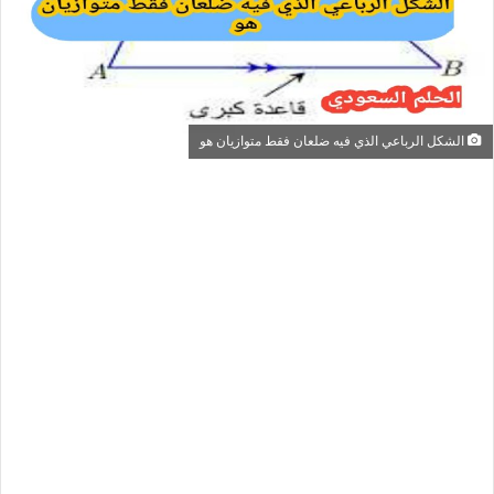
الشكل الرباعي الذي فيه ضلعان فقط متوازيان هو