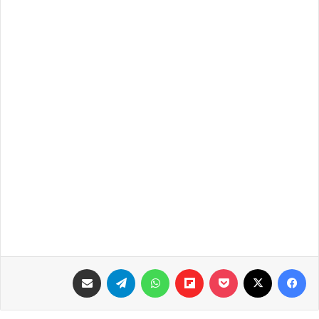
فيسبوك
‫X
‫Pocket
Flipboard
واتساب
تيلقرام
مشاركة عبر البريد