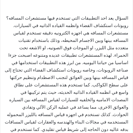
السؤال يعد احد التطبيقات التي تستخدم فيها مستشعرات المسافه؟
روبوتات استكشاف الفضاء وانظمه القياده الذاتيه في السيارات.
مستشعرات المسافه هي اجهزه الكترونيه دقيقه تستخدم لقياس
المسافه بينها وبين الاجسام المحيطه، وذلك باستخدام تقنيات
متعدده مثل الليزر، او الموجات فوق الصوتيه، او الاشعه تحت
الحمراء. لهذه المستشعرات تطبيقات عديده ومتنوعه اصبحت جزءا
اساسيا من حياتنا اليوميه. من ابرز هذه التطبيقات استخدامها في
صناعه الروبوتات، وخاصه روبوتات استكشاف الفضاء التي تحتاج إلى
قياس المسافه بينها وبين العوائق لتجنب الاصطدام وتنظيم حركتها
على سطح الكواكب. كما تستخدم هذه المستشعرات على نطاق
واسع في انظمه القياده الذاتيه الحديثه، حيث يتم تركيبها في
المصدات الاماميه والخلفيه للسيارات لقياس المسافه بين السياره
والعوائق الاخرى، مما يساعد في عمليه الركن الآلي وتفادي
الحوادث. كذلك تستخدم في اجهزه قياس المسافه بالليزر المحموله
المستخدمه في مجالات البناء والهندسه والعقارات لقياس المسافات
بدقه عاليه دون الحاجه إلى شريط قياس تقليدي. كما تستخدم في