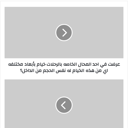
عرضت
في
احد
المحال
الخاصه
بالرحلات
خيام
بأبعاد
مختلفه
عرضت في احد المحال الخاصه بالرحلات خيام بأبعاد مختلفه
اي
اي من هذه الخيام له نفس الحجم من الداخل؟
من
هذه
الخيام
المخطط
له
الذي
نفس
يمثل
الحجم
مكعبا
من
من
الداخل؟
بين
المخططات
الاتيه