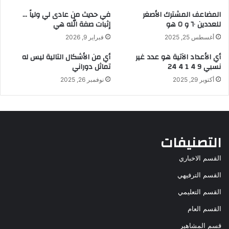
المضاعف المشترك الأصغر
في حديث من عادى لي ولياً …
للعددين ٦٠ و ٥ هو
إثبات صفة الله هي
أغسطس 25, 2025
فبراير 9, 2026
أي الأعداد الآتية هو عدد غير
أي من الأشكال التالية ليس له
نسبي 9 4 1 4 24
تماثل دوراني
أكتوبر 29, 2025
نوفمبر 26, 2025
التصنيفات
القسم الاخباري
القسم الترفيهي
القسم التعليمي
القسم العام
قسم المشاهير