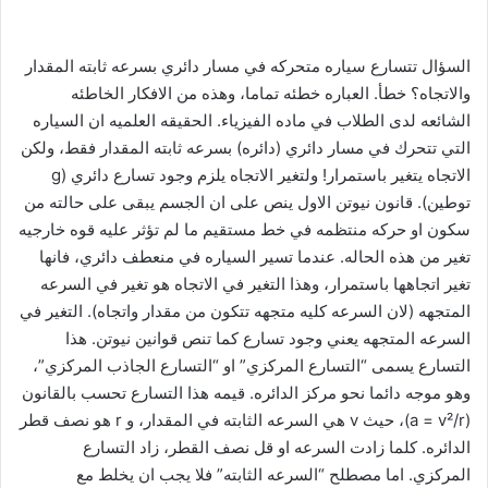
السؤال تتسارع سياره متحركه في مسار دائري بسرعه ثابته المقدار
والاتجاه؟ خطأ. العباره خطئه تماما، وهذه من الافكار الخاطئه
الشائعه لدى الطلاب في ماده الفيزياء. الحقيقه العلميه ان السياره
التي تتحرك في مسار دائري (دائره) بسرعه ثابته المقدار فقط، ولكن
الاتجاه يتغير باستمرار! ولتغير الاتجاه يلزم وجود تسارع دائري (g
توطين). قانون نيوتن الاول ينص على ان الجسم يبقى على حالته من
سكون او حركه منتظمه في خط مستقيم ما لم تؤثر عليه قوه خارجيه
تغير من هذه الحاله. عندما تسير السياره في منعطف دائري، فانها
تغير اتجاهها باستمرار، وهذا التغير في الاتجاه هو تغير في السرعه
المتجهه (لان السرعه كليه متجهه تتكون من مقدار واتجاه). التغير في
السرعه المتجهه يعني وجود تسارع كما تنص قوانين نيوتن. هذا
التسارع يسمى “التسارع المركزي” او “التسارع الجاذب المركزي”،
وهو موجه دائما نحو مركز الدائره. قيمه هذا التسارع تحسب بالقانون
(a = v²/r)، حيث v هي السرعه الثابته في المقدار، و r هو نصف قطر
الدائره. كلما زادت السرعه او قل نصف القطر، زاد التسارع
المركزي. اما مصطلح “السرعه الثابته” فلا يجب ان يخلط مع