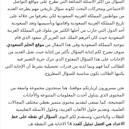
السؤال من أكثر الأسئلة الشائعة التي تطرح على مواقع التواصل
الاجتماعي ومحركات البحث لكونه سؤال تاريخي مهم يطرحه العديد
من مواطنين المملكة العربية السعودية لكي يتعرفوا من خلاله على
تاريخ المملكة العربية السعودية واقامتها وتأسيسها وتعد السعودية
أحد الدول التي حارب من أجلها الكثير من ملوك في المملكة العربية
السعودية حيث كان آخرهم الملك عبد العزيز آل سعود الذي قام
بتوحيد المملكة السعودية وفي هذا المقال من
موقع الحلم السعودي
،
سوف نشرح لكم إجابة السؤال بأكثر من إجابة حيث تقبل العديد من
الإجابات على هذا السؤال المفتوح الذي تترك حرية التعبير فيه
للطالب كما فهم وبما لديه من قدرات تحصيلية بشرط أن الإجابة التي
يكتبها الطالب تكون مناسبة للسؤال المطروح.
نحن مسرورون لزيارتكم موقعنا، هنا ستجدون مجموعة واسعة من
المحتوى الذي يتناول أحدث المعلومات المتنوعة والأجابات
الصحيحة، كما نسعى لتقديم محتوى متميز يغطي مختلف المجالات
العلمية، وتقديم حلول الألعاب العربية، وحلول الأسئلة التعليمية
للطلاب والباحثين، وسنقدم لكم اليوم:
السؤال اي نقطه على خط
الاعداد هي افضل تمثيل للعدد ٨
؟ الاجابة هي النقطة هــ.