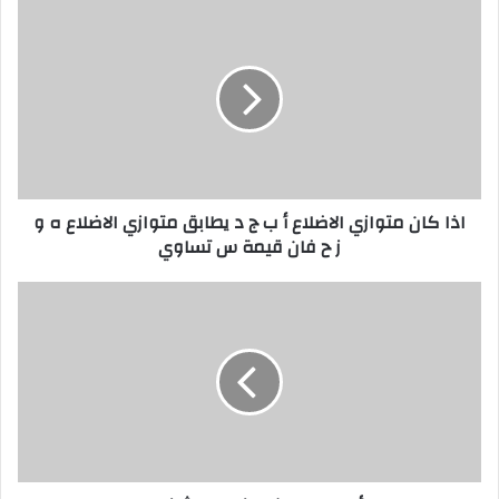
اذا
كان
متوازي
الاضلاع
أ
ب
ج
د
يطابق
اذا كان متوازي الاضلاع أ ب ج د يطابق متوازي الاضلاع ه و
متوازي
ز ح فان قيمة س تساوي
الاضلاع
ه
و
حل
ز
سؤال
ح
اي
فان
وصف
قيمة
مناسب
س
لشخصيه
تساوي
سالم