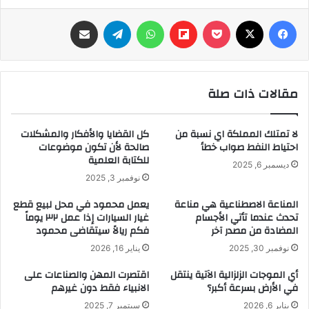
فيسبوك
‫X
‫Pocket
Flipboard
واتساب
تيلقرام
مشاركة عبر البريد
مقالات ذات صلة
لا تمتلك المملكة اي نسبة من
كل القضايا والأفكار والمشكلات
احتياط النفط صواب خطأ
صالحة لأن تكون موضوعات
للكتابة العلمية
ديسمبر 6, 2025
نوفمبر 3, 2025
المناعة الاصطناعية هي مناعة
يعمل محمود في محل لبيع قطع
تحدث عندما تأتي الأجسام
غيار السيارات إذا عمل ٣٢ يوماً
المضادة من مصدر آخر
فكم ريالاً سيتقاضى محمود
نوفمبر 30, 2025
يناير 16, 2026
أي الموجات الزلزالية الآتية ينتقل
اقتصرت المهن والصناعات على
في الأرض بسرعة أكبر؟
الانبياء فقط دون غيرهم
يناير 6, 2026
سبتمبر 7, 2025