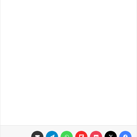
فيسبوك
‫X
‫Pocket
Flipboard
واتساب
تيلقرام
مشاركة عبر البريد