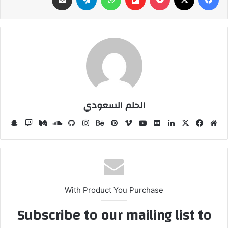
الحلم السعودي
موقع
‫X
فيسبوك
لينكدإن
صور
ڤميو
‫YouTube
بينتيريست
بيهانس
انستقرام
ساوند
وسط
سن
الويب
من
كلاود
تش
فليكر
With Product You Purchase
Subscribe to our mailing list to