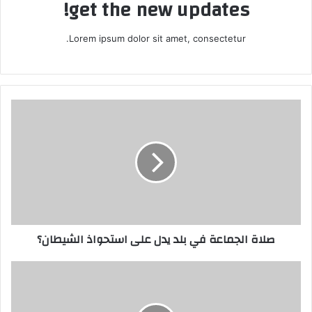
get the new updates!
Lorem ipsum dolor sit amet, consectetur.
صلاة
الجماعة
في
بلد
يدل
على
استحواذ
الشيطان؟
صلاة الجماعة في بلد يدل على استحواذ الشيطان؟
الصحابي
الذي
تم
تكليفه