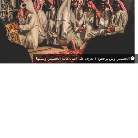
الحصيني وش يرجعون؟ تعرف على اصل عائلة الحصيني ونسبها