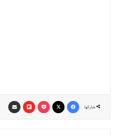
فيسبوك
‫X
‫Pocket
Flipboard
مشاركة عبر البري
شاركها