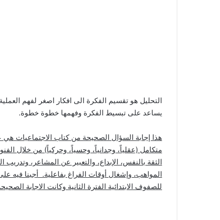
التحليل هو تقسيم الفكرة الى افكار اصغر لفهم العملي
يساعد على تبسيط الفكرة وفهمها خطوة خطوة.
هذا إجابة السؤال الصحيحة من كتاب الاجتماعيات هي ع
متكامل (عقلياً، وجدانياً، وحسياً، وحركياً) من خلال ال
الثقة بالنفس، الإبداع، والتعبير عن المشاعر، وتدريب
المواهب، وإشغال أوقات الفراغ بفاعلية. أجبنا فيه ع
للصفوف الابتدائية الفترة الثانية وكانت الاجابة الصحي