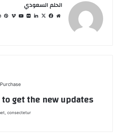
الحلم السعودي
موقع
‫X
فيسبوك
لينكدإن
صور
ڤميو
‫YouTube
بي
الويب
من
فليكر
 Purchase
t to get the new updates!
et, consectetur.