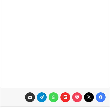
فيسبوك
‫X
‫Pocket
Flipboard
واتساب
تيلقرام
مشاركة عبر البريد