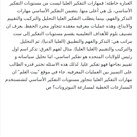
العباره خاطئه؛ فمهارات التفكير العليا ليست من مستويات التفكير
الأساسي، بل هي أعلى منها. يتضمن التفكير الأساسي مهارات
التذكر والفهم، بينما يتطلب التفكير العليا التحليل والتركيب والتقييم
والابداع، وهذه عمليات معرفيه معقده تتجاوز مجرد الحفظ. يعرف ان
تصنيف بلوم للأهداف التعليميه يقسم مستويات التفكير إلى ست
مراتب هي: التذكر والفهم والتطبيق (العليا الدنيا)، ثم التحليل
والتركيب والتقييم (العليا العليا). مثال لفهم الفرق: تذكر اسم اول
رئيس للولايات المتحده هو تفكير اساسي، اما تحليل سياساته و
تقييم نجاحها فهو تفكير عليا. لذلك هذه الاسئله تختبر قدره الطالب
على التمييز بين العمليات المعرفيه. جاء في موقع “بيت العلم” ان
مهارات التفكير العليا تتجاوز مستويات التفكير الأساسي لتشتستخدم
المسارعات الخطية لمسارعة النيوترونات؟ ص