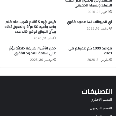
البليهد وش يرجعون أصل قبيلة
البليهد ونسبها الحقيقي
أكتوبر 22, 2025
أي الحيوانات لها عمود فقري
كيس فيه 5 أقلام سُحِب منه قلم
واحد وأُعيد 50 مرَّة والجدول أدناه
نوفمبر 16, 2025
يبيِّن النواتِج توقع خالد عدد
يناير 31, 2026
مواليد 1999 كم عمرهم في
حمل الأشياء بطريقة خاطئة يؤثر
2023
على سلامة العمود الفقري
مارس 21, 2026
نوفمبر 30, 2025
التصنيفات
القسم الاخباري
القسم الترفيهي