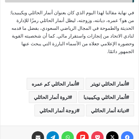
في نهاية مقالنا لهذا اليوم الذي كان بعنوان أنمار الحائلي ويكيبيديا:
من هو؟ عمره، ديانته، وزوجته، ليظل أنمار الحائلي رمزًا للإدارة
الحديثة والطموحة في المجال الرياضي السعودي، بفضل ما قدمه
لنادي الاتحاد من إنجازات واستقرار مالي. كما أن شخصيته القوية
وحضوره الإعلامي جعلاه من الأسماء البارزة التي يبحث عنها
الجمهور دائمًا.
أنمار الحائلي تويتر
أنمار الحائلي كم عمره
أنمار الحائلي ويكيبيديا
ثروة أنمار الحائلي
ديانة أنمار الحائلي
زوجة أنمار الحائلي
فيسبوك
‫X
‫Pocket
Flipboard
واتساب
تيلقرام
مشاركة عبر البريد