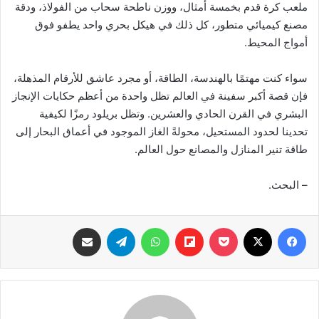
ملعب كرة قدم بخمسة أمثال، ووزن ناطحة سحاب من الفولاذ، ودقة
مصنع كيميائي متطور، كل ذلك في هيكل بحري واحد يطفو فوق
أمواج المحيط.
سواء كنت مهتمًا بالهندسة، الطاقة، أو مجرد عاشق للأرقام المذهلة،
فإن قصة أكبر سفينة في العالم تظل واحدة من أعظم حكايات الإنجاز
البشري في القرن الحادي والعشرين. وتظل بريلود رمزًا لكيفية
تحدينا لحدود المستحيل، محولةً الغاز الموجود في أعماق البحار إلى
طاقة تنير المنازل والمصانع حول العالم.
– البحث.
فيسبوك
‫X
‫Pocket
Flipboard
واتساب
تيلقرام
مشاركة عبر البريد