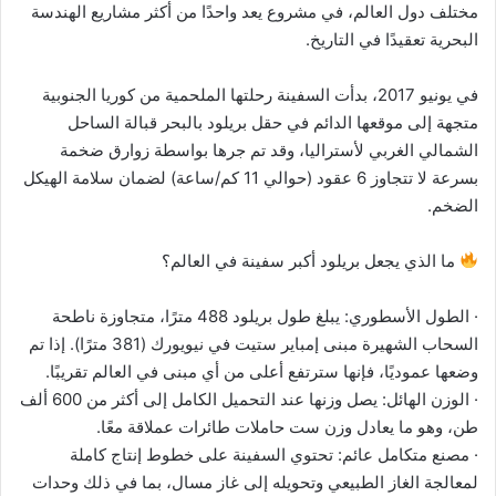
مختلف دول العالم، في مشروع يعد واحدًا من أكثر مشاريع الهندسة
البحرية تعقيدًا في التاريخ.
في يونيو 2017، بدأت السفينة رحلتها الملحمية من كوريا الجنوبية
متجهة إلى موقعها الدائم في حقل بريلود بالبحر قبالة الساحل
الشمالي الغربي لأستراليا، وقد تم جرها بواسطة زوارق ضخمة
بسرعة لا تتجاوز 6 عقود (حوالي 11 كم/ساعة) لضمان سلامة الهيكل
الضخم.
ما الذي يجعل بريلود أكبر سفينة في العالم؟
· الطول الأسطوري: يبلغ طول بريلود 488 مترًا، متجاوزة ناطحة
السحاب الشهيرة مبنى إمباير ستيت في نيويورك (381 مترًا). إذا تم
وضعها عموديًا، فإنها سترتفع أعلى من أي مبنى في العالم تقريبًا.
· الوزن الهائل: يصل وزنها عند التحميل الكامل إلى أكثر من 600 ألف
طن، وهو ما يعادل وزن ست حاملات طائرات عملاقة معًا.
· مصنع متكامل عائم: تحتوي السفينة على خطوط إنتاج كاملة
لمعالجة الغاز الطبيعي وتحويله إلى غاز مسال، بما في ذلك وحدات