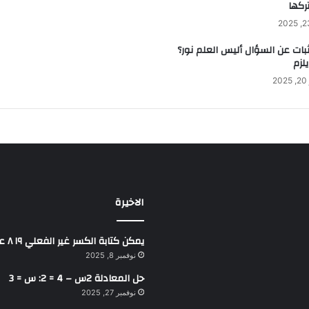
تركها
ثبات عن السؤال أليس العلم نور؟
يلزم
2
الاخيرة
يمكن كتابة الكسر غير الفعلي ١٩ ٨ على صورة عدد كسري
نوفمبر 8, 2025
حل المعادلة 2س – 4 = 2: س = 3
نوفمبر 27, 2025