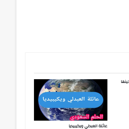
ينها
عائلة العبدلي ويكيبيديا